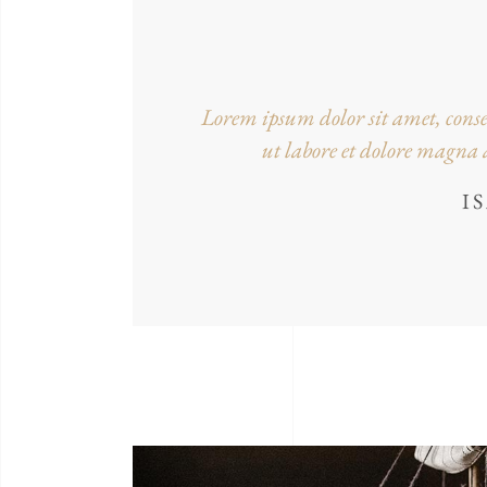
Lorem ipsum dolor sit amet, consec
ut labore et dolore magn
I