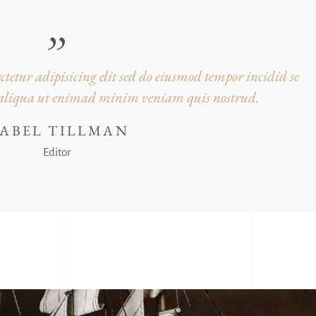
tetur adipisicing elit sed do eiusmod tempor incidid se
a aliqua ut enimad minim veniam quis nostrud.
SABEL TILLMAN
Editor