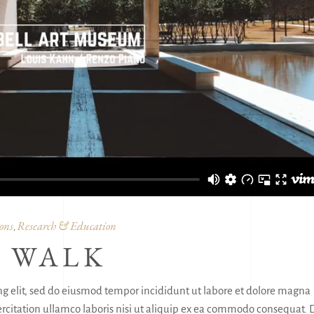
ons
Research & Education
,
 WALK
ng elit, sed do eiusmod tempor incididunt ut labore et dolore magna
citation ullamco laboris nisi ut aliquip ex ea commodo consequat. 