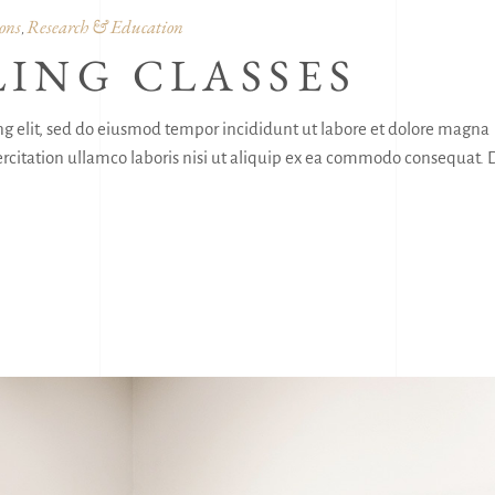
benutzen,
ons
Research & Education
,
um
ING CLASSES
die
Lautstärke
zu
ng elit, sed do eiusmod tempor incididunt ut labore et dolore magna
regeln.
citation ullamco laboris nisi ut aliquip ex ea commodo consequat. 