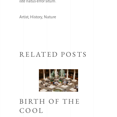
iste natus error situm.
Artist
,
History
,
Nature
RELATED POSTS
BIRTH OF THE
COOL