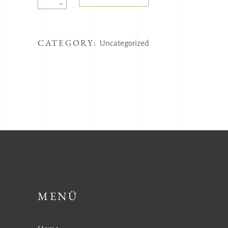
Print
Forest
anemones
CATEGORY:
Uncategorized
quantity
MENÜ