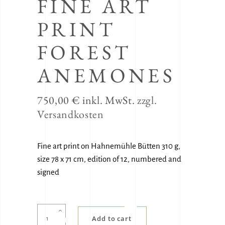
FINE ART
PRINT
FOREST
ANEMONES
750,00
€
inkl. MwSt.
zzgl.
Versandkosten
Fine art print on Hahnemühle Bütten 310 g,
size 78 x 71 cm, edition of 12, numbered and
signed
Fine
Add to cart
Art