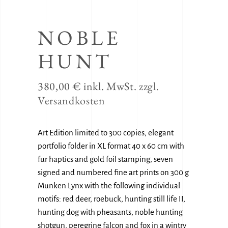
NOBLE
HUNT
380,00
€
inkl. MwSt.
zzgl.
Versandkosten
Art Edition limited to 300 copies, elegant
portfolio folder in XL format 40 x 60 cm with
fur haptics and gold foil stamping, seven
signed and numbered fine art prints on 300 g
Munken Lynx with the following individual
motifs: red deer, roebuck, hunting still life II,
hunting dog with pheasants, noble hunting
shotgun, peregrine falcon and fox in a wintry