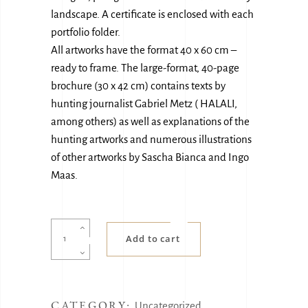
landscape. A certificate is enclosed with each
portfolio folder.
All artworks have the format 40 x 60 cm –
ready to frame. The large-format, 40-page
brochure (30 x 42 cm) contains texts by
hunting journalist Gabriel Metz ( HALALI,
among others) as well as explanations of the
hunting artworks and numerous illustrations
of other artworks by Sascha Bianca and Ingo
Maas.
Noble
Add to cart
Hunt
quantity
CATEGORY:
Uncategorized