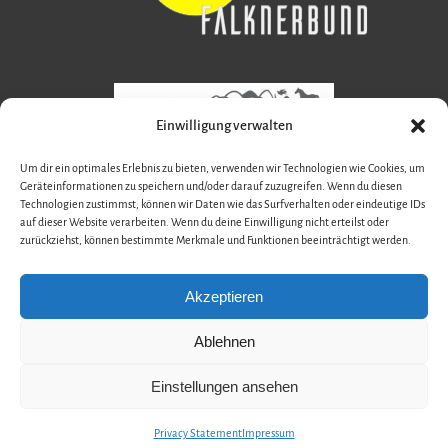
Einwilligung verwalten
Um dir ein optimales Erlebnis zu bieten, verwenden wir Technologien wie Cookies, um
Geräteinformationen zu speichern und/oder darauf zuzugreifen. Wenn du diesen
Technologien zustimmst, können wir Daten wie das Surfverhalten oder eindeutige IDs
auf dieser Website verarbeiten. Wenn du deine Einwilligung nicht erteilst oder
zurückziehst, können bestimmte Merkmale und Funktionen beeinträchtigt werden.
Akzeptieren
Ablehnen
Einstellungen ansehen
DE
EN
Privacy Statement
Impressum