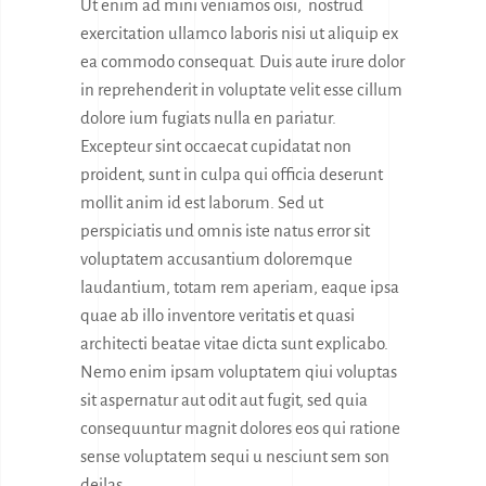
Ut enim ad mini veniamos oisi, nostrud
exercitation ullamco laboris nisi ut aliquip ex
ea commodo consequat. Duis aute irure dolor
in reprehenderit in voluptate velit esse cillum
dolore ium fugiats nulla en pariatur.
Excepteur sint occaecat cupidatat non
proident, sunt in culpa qui officia deserunt
mollit anim id est laborum. Sed ut
perspiciatis und omnis iste natus error sit
voluptatem accusantium doloremque
laudantium, totam rem aperiam, eaque ipsa
quae ab illo inventore veritatis et quasi
architecti beatae vitae dicta sunt explicabo.
Nemo enim ipsam voluptatem qiui voluptas
sit aspernatur aut odit aut fugit, sed quia
consequuntur magnit dolores eos qui ratione
sense voluptatem sequi u nesciunt sem son
deilas.