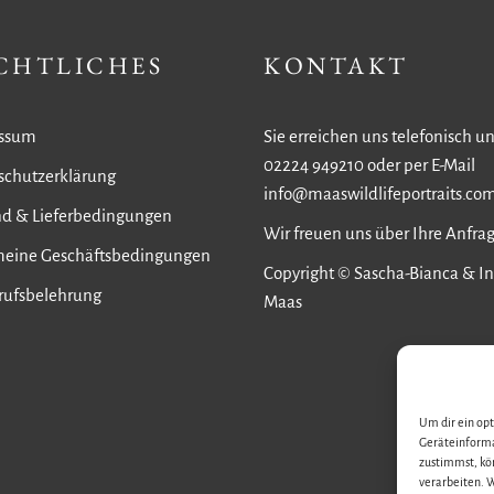
CHTLICHES
KONTAKT
ssum
Sie erreichen uns telefonisch un
02224 949210 oder per E-Mail
schutzerklärung
info@maaswildlifeportraits.co
nd & Lieferbedingungen
Wir freuen uns über Ihre Anfra
meine Geschäftsbedingungen
Copyright © Sascha-Bianca & I
rufsbelehrung
Maas
Um dir ein op
Geräteinforma
zustimmst, kö
verarbeiten. W