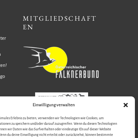
MITGLIEDSCHAFT
EN
ter
m
gen!
ngo
Einwilligung verwalten
timales Erlebnis zu bieten, verwenden wir Technologien wie Cookies, um
tionen zu speichern und/oder darauf zuzugreifen. Wenn du diesen Technologien
nnen wir Daten wie das Surfverhalten oder eindeutige IDs auf dieser Website
enn du deine Einwilligung nicht erteilst oder zurückziehst, können bestimmte