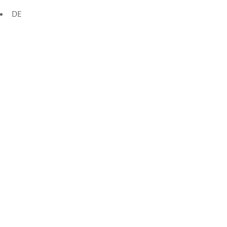
0
Open: Tue – Sun: 09am 
Buy tickets
DE