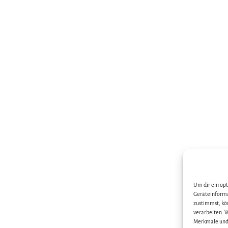
Um dir ein op
Geräteinforma
zustimmst, kö
verarbeiten. W
Merkmale und 